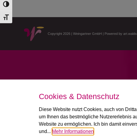
Toggle High Contrast
Toggle Font size
Copyright 2026 | Weingartner GmbH | Powered by
art.walds
Cookies & Datenschutz
Diese Website nutzt Cookies, auch von Dritta
um Ihnen das bestmögliche Nutzererlebnis au
Website zu ermöglichen. Ich bin damit einve
und...
Mehr Informationen