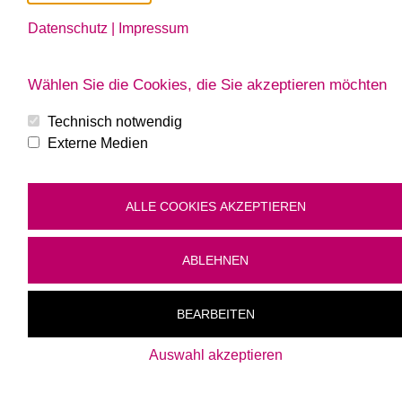
Bio-Wachauer aus kontrolliert
biologischen Zutaten gefertigt
Datenschutz
|
Impressum
zum Produkt
Wählen Sie die Cookies, die Sie akzeptieren möchten
Technisch notwendig
Externe Medien
ALLE COOKIES AKZEPTIEREN
ABLEHNEN
BEARBEITEN
Auswahl akzeptieren