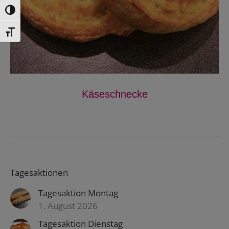
Toggle High Contrast
Toggle Font size
Käseschnecke
Tagesaktionen
Tagesaktion Montag
1. August 2026
Tagesaktion Dienstag