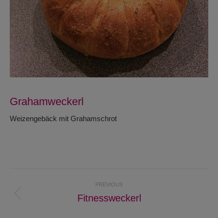
Grahamweckerl
Weizengebäck mit Grahamschrot
Project
PREVIOUS
navigation
Fitnessweckerl
Previous
project: