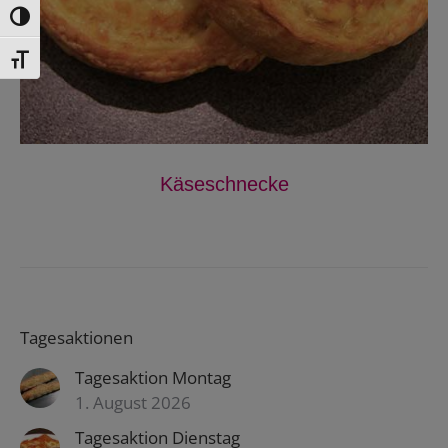
Toggle High Contrast
Toggle Font size
Käseschnecke
Tagesaktionen
Tagesaktion Montag
1. August 2026
Tagesaktion Dienstag