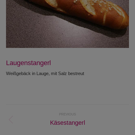
Laugenstangerl
Weißgebäck in Lauge, mit Salz bestreut
Project
PREVIOUS
navigation
Käsestangerl
Previous
project: