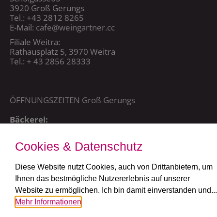
3920 Groß Gerungs
Tel.: +43 2812 8265
E-Mail:
cafe@weingartner.cc
Filiale Weitra:
Rathausplatz 5, 3970 Weitra
Tel.: + 43 2856 28333
ÖFFNUNGSZEITEN Groß Gerungs
Bäckerei:
Mo – Sa 5:00 – 20:15 Uhr,
So + FT: 7:00 – 20:15 Uhr
Cookies & Datenschutz
Café:
täglich ab 7:30 Uhr
Diese Website nutzt Cookies, auch von Drittanbietern, um
Ihnen das bestmögliche Nutzererlebnis auf unserer
ÖFFNUNGSZEITEN Weitra
Website zu ermöglichen. Ich bin damit einverstanden und...
Mehr Informationen
Bäckerei und Café:
MO – SA: 6 – 19 Uhr