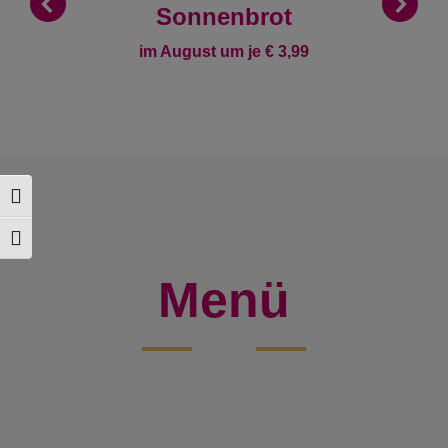
Sonnenbrot
im August um je € 3,99
Toggle High Contrast
Toggle Font size
Menü