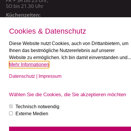
FR + SA bis 23 Uhr,
SO bis 21.30 Uhr
Küchenzeiten:
MO – DO + SO: 11 – 21.15 Uhr
FR + SA: 11 – 21.30 Uhr
Cookies & Datenschutz
Diese Website nutzt Cookies, auch von Drittanbietern, um
Ihnen das bestmögliche Nutzererlebnis auf unserer
Website zu ermöglichen. Ich bin damit einverstanden und...
Mehr Informationen
Copyright 2026 | Weingartner GmbH | Powered by
art.waldsoft
|
Datenschutz
|
Impressum
Newsletter
|
Impressum
|
Datenschutz
|
Cookies bearbeiten
Wählen Sie die Cookies, die Sie akzeptieren möchten
Technisch notwendig
Externe Medien