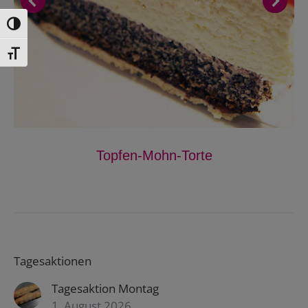
Toggle High Contrast
Toggle Font size
Topfen-Mohn-Torte
Tagesaktionen
Tagesaktion Montag
1. August 2026