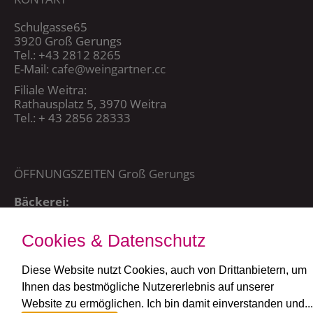
Schulgasse65
3920 Groß Gerungs
Tel.: +43 2812 8265
E-Mail:
cafe@weingartner.cc
Filiale Weitra:
Rathausplatz 5, 3970 Weitra
Tel.: + 43 2856 28333
ÖFFNUNGSZEITEN Groß Gerungs
Bäckerei:
Mo – Sa 5:00 – 20:15 Uhr,
So + FT: 7:00 – 20:15 Uhr
Cookies & Datenschutz
Café:
täglich ab 7:30 Uhr
Diese Website nutzt Cookies, auch von Drittanbietern, um
Ihnen das bestmögliche Nutzererlebnis auf unserer
ÖFFNUNGSZEITEN Weitra
Website zu ermöglichen. Ich bin damit einverstanden und...