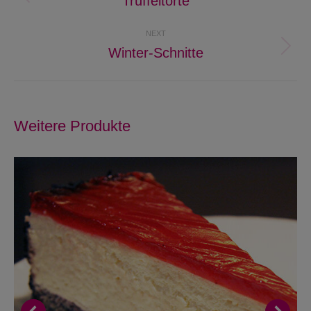
Trüffeltorte
Previous
project:
NEXT
Winter-Schnitte
Next
project:
Weitere Produkte