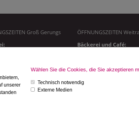
GSZEITEN Groß Gerungs
ÖFFNUNGSZEITEN Weitr
i:
Bäckerei und Café:
5:00 – 20:15 Uhr,
MO – SA: 6 – 19 Uhr
 7:00 – 20:15 Uhr
SO + FT: 7 – 19 Uhr
Wählen Sie die Cookies, die Sie akzeptieren 
ab 7:30 Uhr
nbietern,
Technisch notwendig
f unserer
Externe Medien
rstanden
oft
|