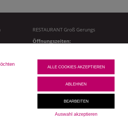
a
RESTAURANT Groß Gerungs
Öffnungszeiten:
MO – DO bis 22.30 Uhr,
FR + SA bis 23 Uhr,
SO bis 21.30 Uhr
möchten
Küchenzeiten:
ALLE COOKIES AKZEPTIEREN
MO – DO + SO: 11 – 21.15 Uhr
FR + SA: 11 – 21.30 Uhr
ABLEHNEN
BEARBEITEN
Auswahl akzeptieren
Newsletter
|
Impressum
|
Datenschutz
|
Cookies bearbeiten