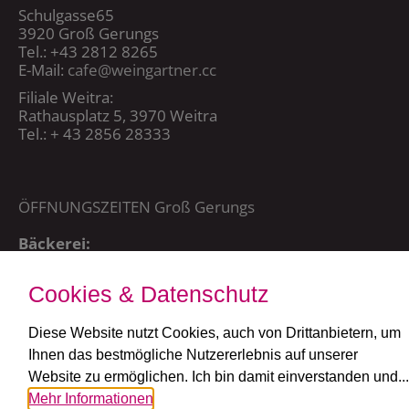
Schulgasse65
3920 Groß Gerungs
Tel.: +43 2812 8265
E-Mail:
cafe@weingartner.cc
Filiale Weitra:
Rathausplatz 5, 3970 Weitra
Tel.: + 43 2856 28333
ÖFFNUNGSZEITEN Groß Gerungs
Bäckerei:
Mo – Sa 5:00 – 20:15 Uhr,
So + FT: 7:00 – 20:15 Uhr
Cookies & Datenschutz
Café:
täglich ab 7:30 Uhr
Diese Website nutzt Cookies, auch von Drittanbietern, um
Ihnen das bestmögliche Nutzererlebnis auf unserer
ÖFFNUNGSZEITEN Weitra
Website zu ermöglichen. Ich bin damit einverstanden und...
Mehr Informationen
Bäckerei und Café: