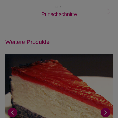
project:
NEXT
Punschschnitte
Next
project:
Weitere Produkte