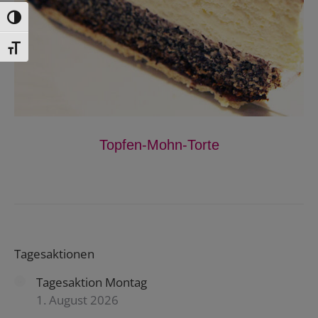
Toggle High Contrast
Toggle Font size
Topfen-Mohn-Torte
Tagesaktionen
Tagesaktion Montag
1. August 2026