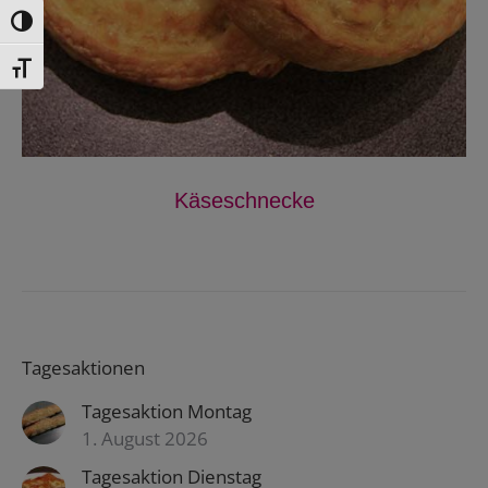
Toggle High Contrast
Toggle Font size
Käseschnecke
Tagesaktionen
Tagesaktion Montag
1. August 2026
Tagesaktion Dienstag