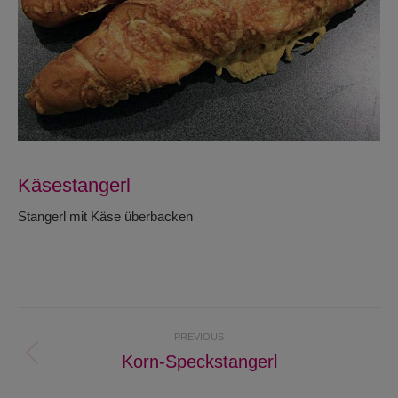
Käsestangerl
Stangerl mit Käse überbacken
Project
PREVIOUS
navigation
Korn-Speckstangerl
Previous
project: