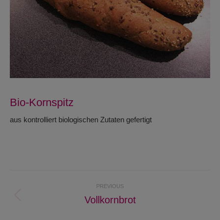
Bio-Kornspitz
aus kontrolliert biologischen Zutaten gefertigt
Project
PREVIOUS
navigation
Vollkornbrot
Previous
project: