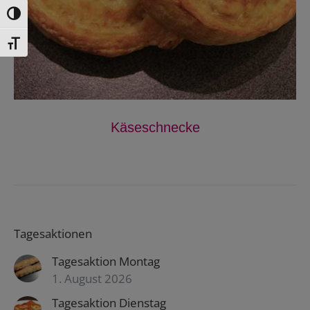
Toggle High Contrast
Toggle Font size
Käseschnecke
Tagesaktionen
Tagesaktion Montag
1. August 2026
Tagesaktion Dienstag