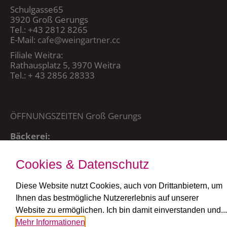
Schulgasse65
3920 Groß Gerungs
Tel.: +43 2812 8265
E-Mail:
cafe@weingartner.cc
Filiale Weitra:
Rathausplatz 5, 3970 Weitra
Tel.: + 43 2856 28333
ÖFFNUNGSZEITEN Groß Gerungs
Bäckerei:
Mo – Sa 5:00 – 20:15 Uhr,
So + FT: 7:00 – 20:15 Uhr
Cookies & Datenschutz
Café:
täglich ab 7:30 Uhr
Diese Website nutzt Cookies, auch von Drittanbietern, um
Ihnen das bestmögliche Nutzererlebnis auf unserer
ÖFFNUNGSZEITEN Weitra
Website zu ermöglichen. Ich bin damit einverstanden und...
Mehr Informationen