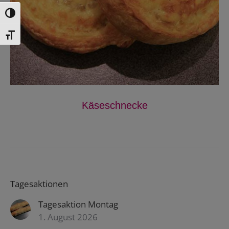
Toggle High Contrast
Toggle Font size
Käseschnecke
Tagesaktionen
Tagesaktion Montag
1. August 2026