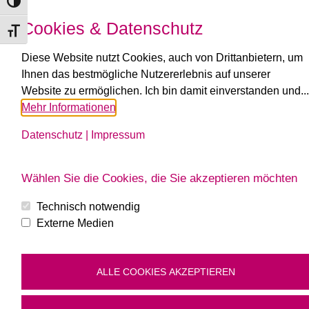
Toggle High Contrast
Cookies & Datenschutz
Toggle Font size
Diese Website nutzt Cookies, auch von Drittanbietern, um
Ihnen das bestmögliche Nutzererlebnis auf unserer
Website zu ermöglichen. Ich bin damit einverstanden und...
NEU: Frühstücksbuffet
Mehr Informationen
News
By
Petra Reisinger
20. September 2024
Datenschutz
|
Impressum
FRÜSTÜCKSBUFFET in Groß Gerungs Jeden
Freitag, Samstag und Sonntag von 8 – 11 Uhr,
inklusive einem Heißgetränk. Preis pro Person: €
Wählen Sie die Cookies, die Sie akzeptieren möchten
19,90 Kinder 2 – 8 Jahre: 8,90 € Kinder unter 2 Jahre
gratis. Wir bitten um Reservierung unter 02812 8265.
Technisch notwendig
Einige Schnappschüsse zum Gustieren.
Externe Medien
ALLE COOKIES AKZEPTIEREN