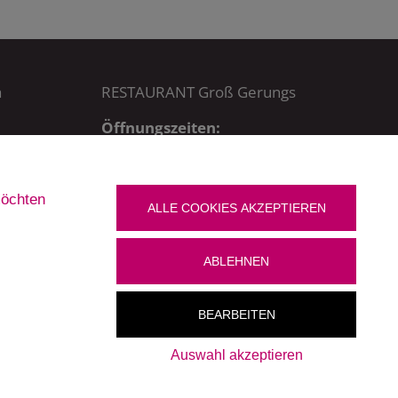
a
RESTAURANT Groß Gerungs
Öffnungszeiten:
MO – DO bis 22.30 Uhr,
FR + SA bis 23 Uhr,
SO bis 21.30 Uhr
möchten
Küchenzeiten:
ALLE COOKIES AKZEPTIEREN
MO – DO + SO: 11 – 21.15 Uhr
FR + SA: 11 – 21.30 Uhr
ABLEHNEN
BEARBEITEN
Auswahl akzeptieren
Newsletter
|
Impressum
|
Datenschutz
|
Cookies bearbeiten