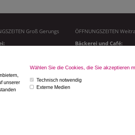
GSZEITEN Groß Gerungs
ÖFFNUNGSZEITEN Weitr
i:
Bäckerei und Café:
5:00 – 20:15 Uhr,
MO – SA: 6 – 19 Uhr
 7:00 – 20:15 Uhr
SO + FT: 7 – 19 Uhr
Wählen Sie die Cookies, die Sie akzeptieren 
ab 7:30 Uhr
nbietern,
Technisch notwendig
f unserer
Externe Medien
rstanden
oft
|