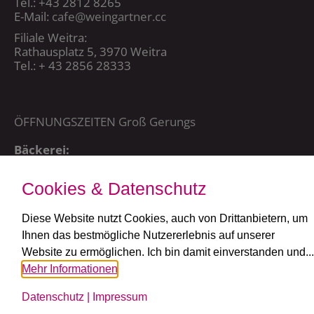
Tel.: +43 2812 8265
E-Mail:
cafe@weingartner.cc
Filiale Weitra:
Rathausplatz 5, 3970 Weitra
Tel.: + 43 2856 28333
ÖFFNUNGSZEITEN Groß Gerungs
Bäckerei:
Mo – Sa 5:00 – 20:15 Uhr,
So + FT: 7:00 – 20:15 Uhr
Cookies & Datenschutz
Café:
täglich ab 7:30 Uhr
Diese Website nutzt Cookies, auch von Drittanbietern, um
Ihnen das bestmögliche Nutzererlebnis auf unserer
ÖFFNUNGSZEITEN Weitra
Website zu ermöglichen. Ich bin damit einverstanden und...
Mehr Informationen
Bäckerei und Café:
MO – SA: 6 – 19 Uhr
Datenschutz
|
Impressum
SO + FT: 7 – 19 Uhr