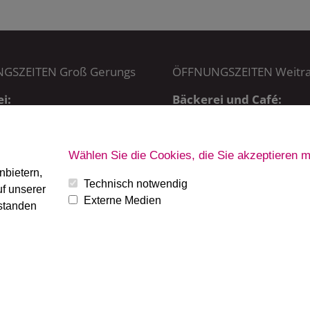
GSZEITEN Groß Gerungs
ÖFFNUNGSZEITEN Weitr
i:
Bäckerei und Café:
5:00 – 20:15 Uhr,
MO – SA: 6 – 19 Uhr
 7:00 – 20:15 Uhr
SO + FT: 7 – 19 Uhr
Wählen Sie die Cookies, die Sie akzeptieren 
ab 7:30 Uhr
nbietern,
Technisch notwendig
f unserer
Externe Medien
rstanden
oft
|