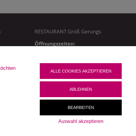
a
RESTAURANT Groß Gerungs
Öffnungszeiten:
MO – DO bis 22.30 Uhr,
FR + SA bis 23 Uhr,
SO bis 21.30 Uhr
möchten
Küchenzeiten:
ALLE COOKIES AKZEPTIEREN
MO – DO + SO: 11 – 21.15 Uhr
FR + SA: 11 – 21.30 Uhr
ABLEHNEN
BEARBEITEN
Auswahl akzeptieren
Newsletter
|
Impressum
|
Datenschutz
|
Cookies bearbeiten