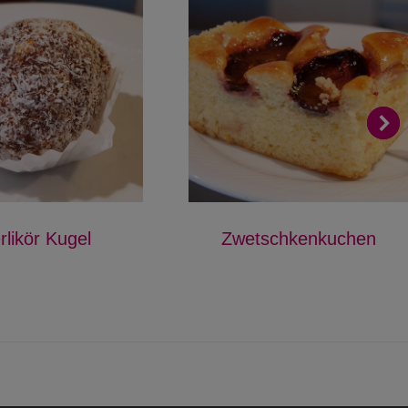
rlikör Kugel
Zwetschkenkuchen