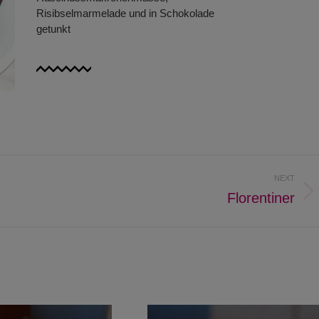
Risibselmarmelade und in Schokolade
getunkt
NEXT
Florentiner
Next
project: