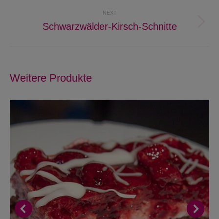
project:
NEXT
Schwarzwälder-Kirsch-Schnitte
Next
project:
Weitere Produkte