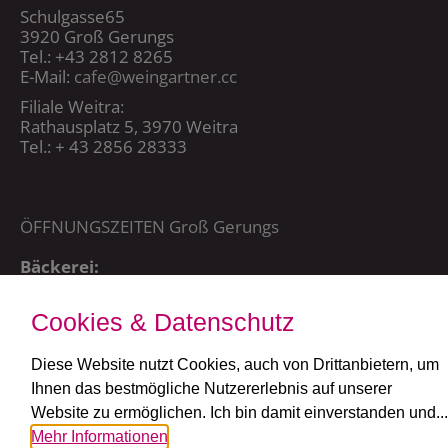
Schulgasse65
3920 Groß Gerungs
Tel.: +43 2812 8265
E-Mail:
cafe@weingartner.cc
Filiale Weitra:
Rathausplatz 5, 3970 Weitra
Tel.: + 43 2856 28333
ÖFFNUNGSZEITEN Groß Gerungs
Bäckerei:
Mo – Sa 5:00 – 20:15 Uhr,
So + FT: 7:00 – 20:15 Uhr
Cookies & Datenschutz
Café:
täglich ab 7:30 Uhr
Diese Website nutzt Cookies, auch von Drittanbietern, um
Ihnen das bestmögliche Nutzererlebnis auf unserer
ÖFFNUNGSZEITEN Weitra
Website zu ermöglichen. Ich bin damit einverstanden und...
Mehr Informationen
Bäckerei und Café: