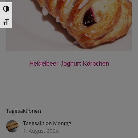
Toggle High Contrast
Toggle Font size
Heidelbeer Joghurt Körbchen
Tagesaktionen
Tagesaktion Montag
1. August 2026