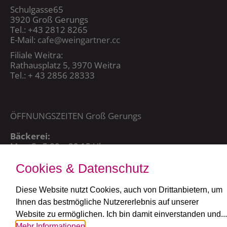
Schulgasse65
3920 Groß Gerungs
Tel.: +43 2812 8265
E-Mail:
cafe@weingartner.cc
Filiale Weitra:
Rathausplatz 5, 3970 Weitra
Tel.: + 43 2856 28333
ÖFFNUNGSZEITEN Groß Gerungs
Bäckerei:
Mo – Sa 5:00 – 20:15 Uhr,
So + FT: 7:00 – 20:15 Uhr
Cookies & Datenschutz
Café:
täglich ab 7:30 Uhr
Diese Website nutzt Cookies, auch von Drittanbietern, um
Ihnen das bestmögliche Nutzererlebnis auf unserer
ÖFFNUNGSZEITEN Weitra
Website zu ermöglichen. Ich bin damit einverstanden und...
Mehr Informationen