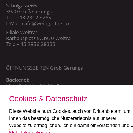
Schulgasse65
3920 Groß Gerungs
Tel.: +43 2812 8265
E-Mail:
cafe@weingartner.cc
Filiale Weitra:
Rathausplatz 5, 3970 Weitra
Tel.: + 43 2856 28333
ÖFFNUNGSZEITEN Groß Gerungs
Bäckerei:
Mo – Sa 5:00 – 20:15 Uhr,
So + FT: 7:00 – 20:15 Uhr
Cookies & Datenschutz
Café:
täglich ab 7:30 Uhr
Diese Website nutzt Cookies, auch von Drittanbietern, um
Ihnen das bestmögliche Nutzererlebnis auf unserer
ÖFFNUNGSZEITEN Weitra
Website zu ermöglichen. Ich bin damit einverstanden und...
Mehr Informationen