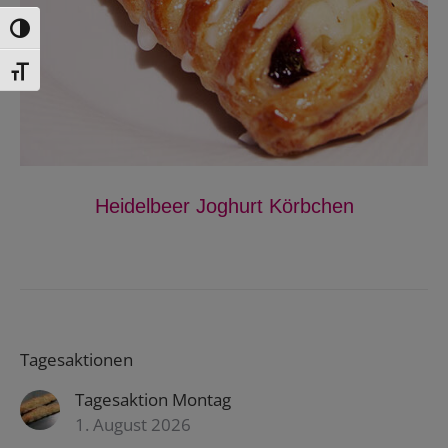
Toggle High Contrast
Toggle Font size
Heidelbeer Joghurt Körbchen
Tagesaktionen
Tagesaktion Montag
1. August 2026