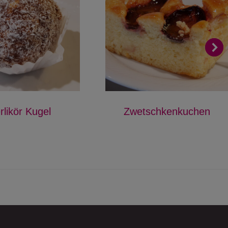
rlikör Kugel
Zwetschkenkuchen