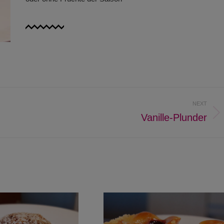
NEXT
Vanille-Plunder
Next
project: