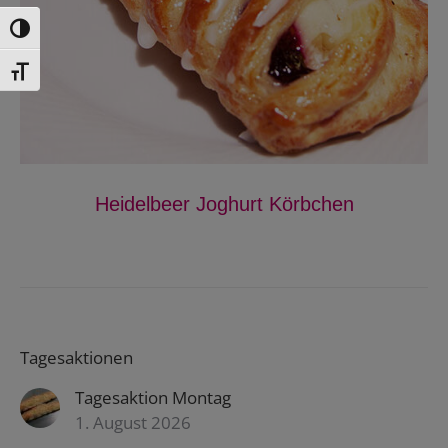
Toggle High Contrast
Toggle Font size
Heidelbeer Joghurt Körbchen
Tagesaktionen
Tagesaktion Montag
1. August 2026