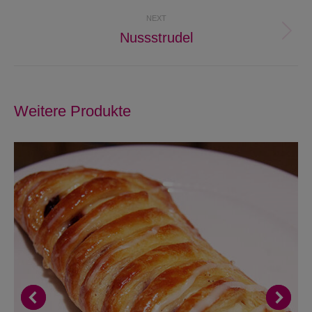
project:
NEXT
Nussstrudel
Next
project:
Weitere Produkte