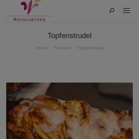
Search:
Topfenstrudel
You are here:
Home
Produkte
Topfenstrudel