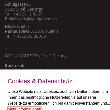
Schulgasse65
3920 Groß Gerungs
Tel.: +43 2812 8265
E-Mail:
cafe@weingartner.cc
Filiale Weitra:
Rathausplatz 5, 3970 Weitra
Tel.: + 43 2856 28333
ÖFFNUNGSZEITEN Groß Gerungs
Bäckerei:
Mo – Sa 5:00 – 20:15 Uhr,
So + FT: 7:00 – 20:15 Uhr
Cookies & Datenschutz
Café:
täglich ab 7:30 Uhr
Diese Website nutzt Cookies, auch von Drittanbietern, um
Ihnen das bestmögliche Nutzererlebnis auf unserer
ÖFFNUNGSZEITEN Weitra
Website zu ermöglichen. Ich bin damit einverstanden und...
Bäckerei und Café:
Mehr Informationen