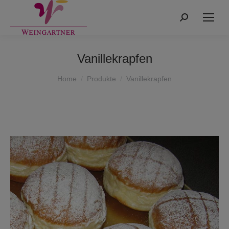
Search:
Vanillekrapfen
You are here:
Home
Produkte
Vanillekrapfen