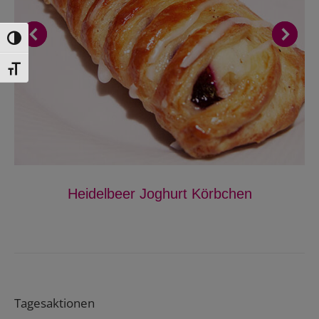
Toggle High Contrast
Toggle Font size
Heidelbeer Joghurt Körbchen
Tagesaktionen