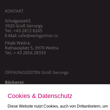
KONTAKT
Schulgasse65
3920 Groß Gerungs
Tel.: +43 2812 8265
E-Mail:
cafe@weingartner.cc
Filiale Weitra:
Rathausplatz 5, 3970 Weitra
Tel.: + 43 2856 28333
ÖFFNUNGSZEITEN Groß Gerungs
Bäckerei:
Mo – Sa 5:00 – 20:15 Uhr,
So + FT: 7:00 – 20:15 Uhr
Cookies & Datenschutz
Café:
täglich ab 7:30 Uhr
Diese Website nutzt Cookies, auch von Drittanbietern, um