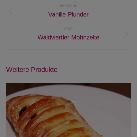
Project
PREVIOUS
navigation
Vanille-Plunder
Previous
project:
NEXT
Waldviertler Mohnzelte
Next
project:
Weitere Produkte