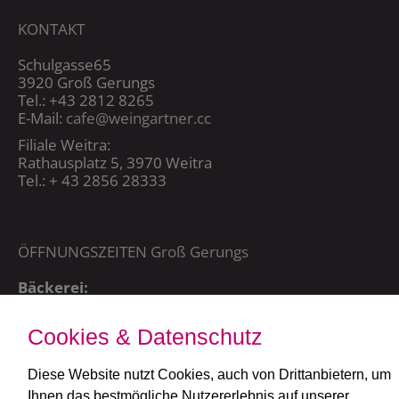
KONTAKT
Schulgasse65
3920 Groß Gerungs
Tel.: +43 2812 8265
E-Mail:
cafe@weingartner.cc
Filiale Weitra:
Rathausplatz 5, 3970 Weitra
Tel.: + 43 2856 28333
ÖFFNUNGSZEITEN Groß Gerungs
Bäckerei:
Mo – Sa 5:00 – 20:15 Uhr,
So + FT: 7:00 – 20:15 Uhr
Cookies & Datenschutz
Café:
täglich ab 7:30 Uhr
Diese Website nutzt Cookies, auch von Drittanbietern, um
Ihnen das bestmögliche Nutzererlebnis auf unserer