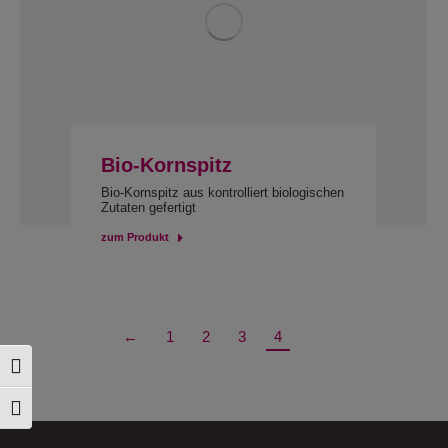
Bio-Kornspitz
Bio-Kornspitz aus kontrolliert biologischen
Zutaten gefertigt
zum Produkt
←
1
2
3
4
Toggle High Contrast
Toggle Font size