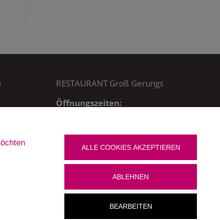
a
RESTAURANT Groß Gerungs
Öffnungszeiten:
MO – DO bis 22.30 Uhr,
FR + SA bis 23 Uhr,
SO bis 21.30 Uhr
möchten
Küchenzeiten:
ALLE COOKIES AKZEPTIEREN
MO – DO + SO: 11 – 21.15 Uhr
FR + SA: 11 – 21.30 Uhr
ABLEHNEN
BEARBEITEN