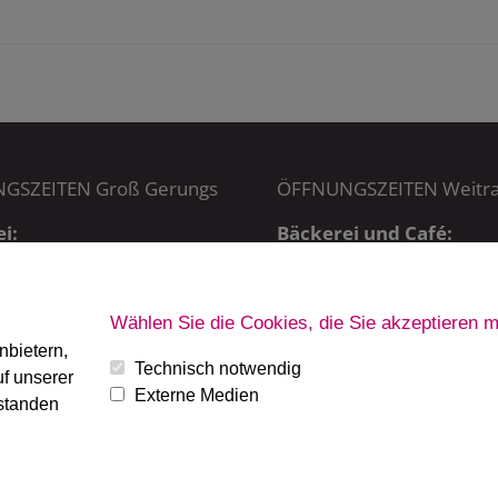
GSZEITEN Groß Gerungs
ÖFFNUNGSZEITEN Weitr
i:
Bäckerei und Café:
5:00 – 20:15 Uhr,
MO – SA: 6 – 19 Uhr
 7:00 – 20:15 Uhr
SO + FT: 7 – 19 Uhr
Wählen Sie die Cookies, die Sie akzeptieren 
ab 7:30 Uhr
nbietern,
Technisch notwendig
f unserer
Externe Medien
rstanden