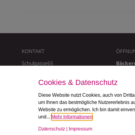
KONTAKT
ÖFFNUN
Schulgasse65
Bäckere
3920 Groß Gerungs
Mo – Sa 
Tel.: +43 2812 8265
So + FT:
E-Mail:
cafe@weingartner.cc
Cookies & Datenschutz
Café:
Filiale Weitra:
täglich 
Diese Website nutzt Cookies, auch von Dritta
Rathausplatz 5, 3970 Weitra
Tel.: + 43 2856 28333
um Ihnen das bestmögliche Nutzererlebnis au
Website zu ermöglichen. Ich bin damit einve
und...
Mehr Informationen
Datenschutz
|
Impressum