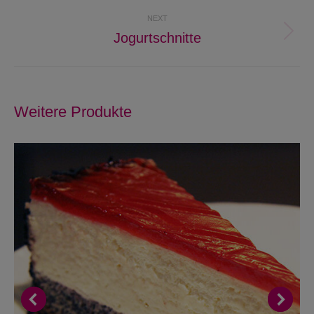
project:
NEXT
Jogurtschnitte
Next
project:
Weitere Produkte