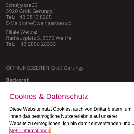
Schulgasse65
3920 Groß Gerungs
Tel.: +43 2812 8265
E-Mail:
cafe@weingartner.cc
Filiale Weitra:
Rathausplatz 5, 3970 Weitra
Tel.: + 43 2856 28333
ÖFFNUNGSZEITEN Groß Gerungs
Bäckerei:
Mo – Sa 5:00 – 20:15 Uhr,
So + FT: 7:00 – 20:15 Uhr
Cookies & Datenschutz
Café:
täglich ab 7:30 Uhr
Diese Website nutzt Cookies, auch von Drittanbietern, um
Ihnen das bestmögliche Nutzererlebnis auf unserer
ÖFFNUNGSZEITEN Weitra
Website zu ermöglichen. Ich bin damit einverstanden und...
Mehr Informationen
Bäckerei und Café: