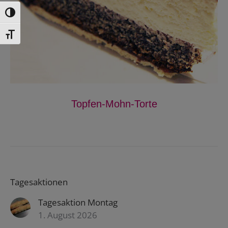
Toggle High Contrast
Toggle Font size
Topfen-Mohn-Torte
Tagesaktionen
Tagesaktion Montag
1. August 2026